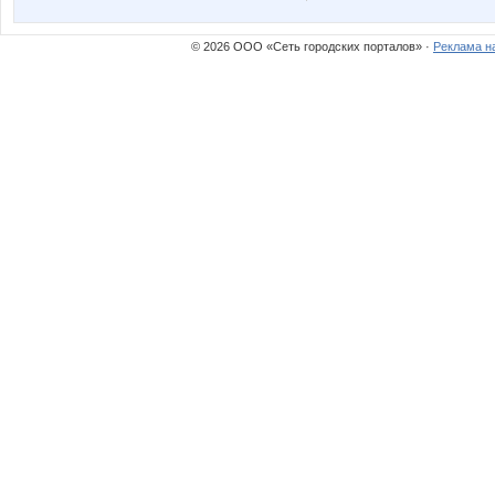
Runetka
S_vetlyc
© 2026 ООО «Сеть городских порталов» ·
Реклама н
Zabiyaka
ZdravPu
belka_nn
cornflou
ilium
juise@mail.ru
link3
malta