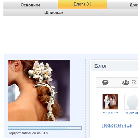
Блог
( 0 )
Основное
Дру
Шпионаж
Блог
72
***Заяц***
*BabSaf
Посмотреть ещё
Портрет заполнен на 81 %