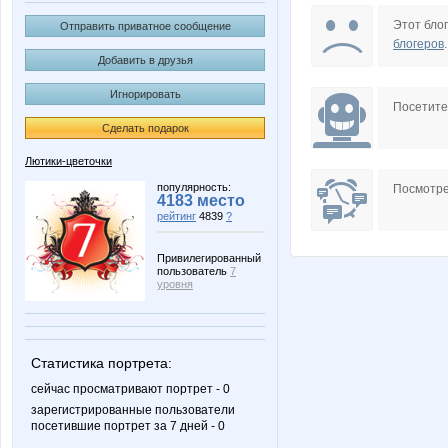
Ameliss
Annyy
Этот блог
Отправить приватное сообщение
блогеров
.
Добавить в друзья
Игнорировать
Grida
J*o*ll*y
Посетит
Сделать подарок
Лютики-цветочки
Ladyfirst
Ledi@L
популярность:
Посмотре
4183 место
рейтинг
4839
?
Привилегированный
пользователь
7
N@T@LK@
Naatka
уровня
Статистика портрета:
OleOka
Olushka
сейчас просматривают портрет - 0
зарегистрированные пользователи
посетившие портрет за 7 дней - 0